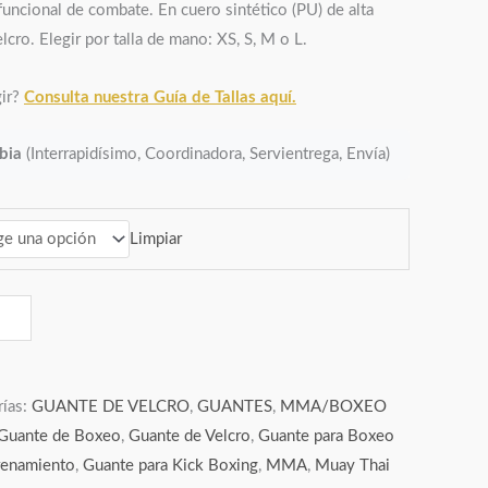
funcional de combate. En cuero sintético (PU) de alta
lcro. Elegir por talla de mano: XS, S, M o L.
gir?
Consulta nuestra Guía de Tallas aquí.
bia
(Interrapidísimo, Coordinadora, Servientrega, Envía)
Limpiar
rías:
GUANTE DE VELCRO
,
GUANTES
,
MMA/BOXEO
Guante de Boxeo
,
Guante de Velcro
,
Guante para Boxeo
renamiento
,
Guante para Kick Boxing
,
MMA
,
Muay Thai