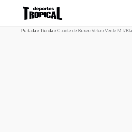
Ir
al
contenido
Portada
»
Tienda
»
Guante de Boxeo Velcro Verde Mil/Bl