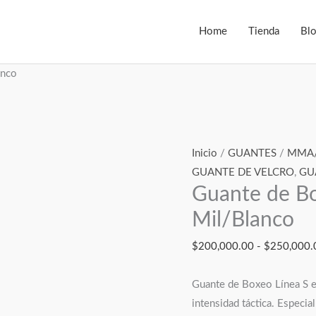
Home
Tienda
Bl
anco
Guante
Inicio
/
GUANTES
/
MMA
de
GUANTE DE VELCRO
,
GU
Guante de Bo
Boxeo
Velcro
Mil/Blanco
Verde
$
200,000.00
-
$
250,000.
Mil/Blanco
cantidad
Guante de Boxeo Línea S 
intensidad táctica. Especi