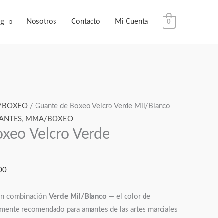
og
Nosotros
Contacto
Mi Cuenta
0
Rango
/BOXEO
/ Guante de Boxeo Velcro Verde Mil/Blanco
de
ANTES
,
MMA/BOXEO
xeo Velcro Verde
precios:
desde
$200,000.00
00
hasta
$250,000.00
en combinación
Verde Mil/Blanco
— el color de
almente recomendado para amantes de las artes marciales