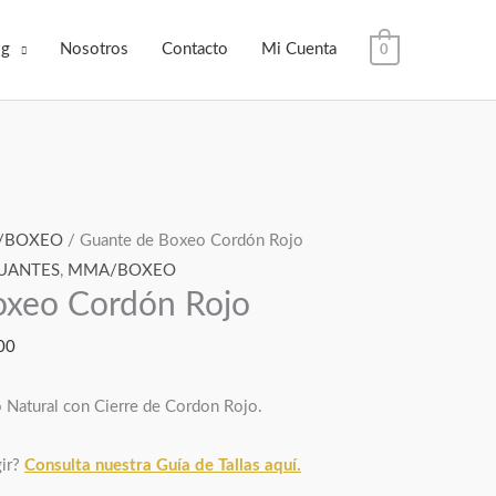
og
Nosotros
Contacto
Mi Cuenta
0
Rango
/BOXEO
/ Guante de Boxeo Cordón Rojo
de
UANTES
,
MMA/BOXEO
oxeo Cordón Rojo
precios:
desde
00
$200,000.00
hasta
Natural con Cierre de Cordon Rojo.
$250,000.00
gir?
Consulta nuestra Guía de Tallas aquí.