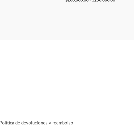
$
200,000.00
-
$
250,000.00
Política de devoluciones y reembolso