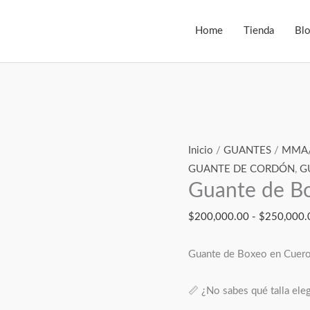
Home
Tienda
Bl
Guante
Inicio
/
GUANTES
/
MMA
de
GUANTE DE CORDÓN
,
G
Guante de B
Boxeo
Cordón
$
200,000.00
-
$
250,000.
Rojo
cantidad
Guante de Boxeo en Cuero 
📏 ¿No sabes qué talla ele