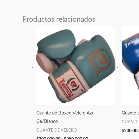
Productos relacionados
Rango
de
precios:
desde
$200,000.00
hasta
$250,000.00
Guante de Boxeo Velcro Azul
Guante 
Ce/Blanco
GUANTE
GUANTE DE VELCRO
$
200,00