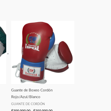
Rango
de
precios:
desde
.00
$200,000.00
hasta
.00
$250,000.00
Guante de Boxeo Cordón
Rojo/Azul/Blanco
GUANTE DE CORDÓN