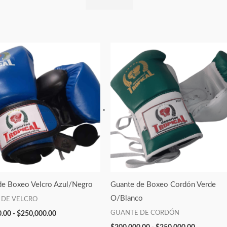
Rango
Rango
de
de
precios:
precios:
desde
desde
$200,000.00
$200,000
hasta
hasta
$250,000.00
$250,000
de Boxeo Velcro Azul/Negro
Guante de Boxeo Cordón Verde
O/Blanco
 DE VELCRO
GUANTE DE CORDÓN
0.00
-
$
250,000.00