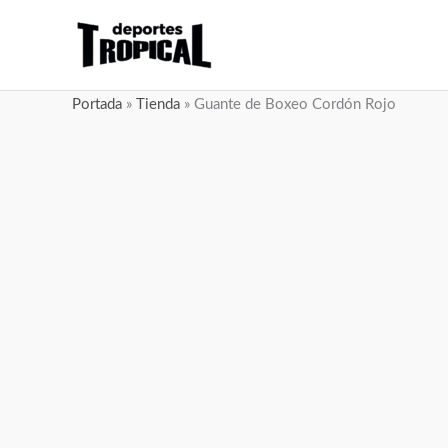
Ir
al
contenido
Portada
»
Tienda
»
Guante de Boxeo Cordón Rojo