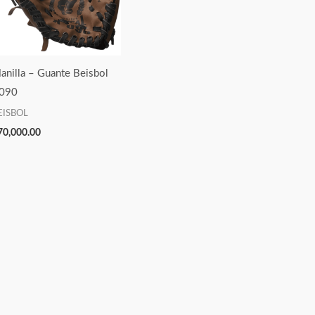
anilla – Guante Beisbol
090
EISBOL
70,000.00