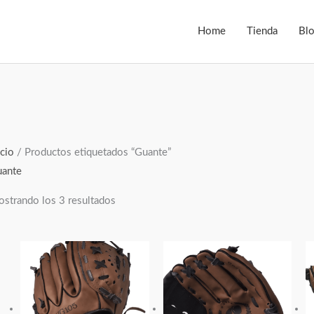
Home
Tienda
Bl
Ordenado
icio
/ Productos etiquetados “Guante”
por
ante
popularidad
strando los 3 resultados