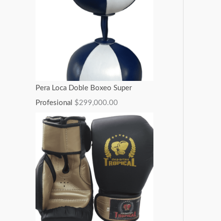
5
0
,
0
0
0
Pera Loca Doble Boxeo Super
.
Profesional
$
299,000.00
0
0