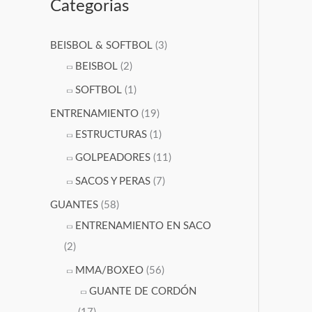
Categorias
n
r
x
i
e
i
BEISBOL & SOFTBOL
(3)
m
c
m
BEISBOL
(2)
o
i
o
SOFTBOL
(1)
o
s
ENTRENAMIENTO
(19)
:
ESTRUCTURAS
(1)
d
GOLPEADORES
(11)
e
SACOS Y PERAS
(7)
s
GUANTES
(58)
d
ENTRENAMIENTO EN SACO
e
(2)
$
MMA/BOXEO
(56)
2
GUANTE DE CORDÓN
0