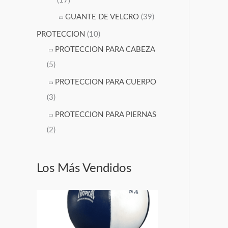
(17)
0
GUANTE DE VELCRO
(39)
,
PROTECCION
(10)
0
PROTECCION PARA CABEZA
0
(5)
0
PROTECCION PARA CUERPO
.
(3)
0
0
PROTECCION PARA PIERNAS
h
(2)
a
s
Los Más Vendidos
t
a
$
2